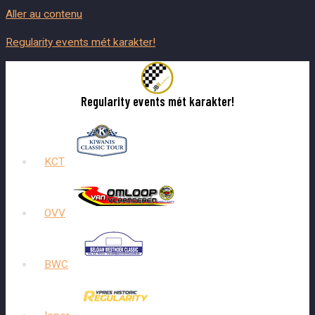
Aller au contenu
Regularity events mét karakter!
Regularity events mét karakter!
KCT
OVV
BWC