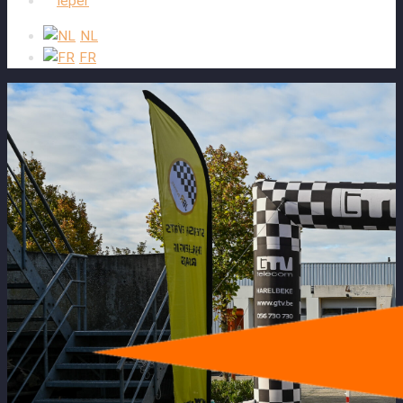
Ieper
NL
FR