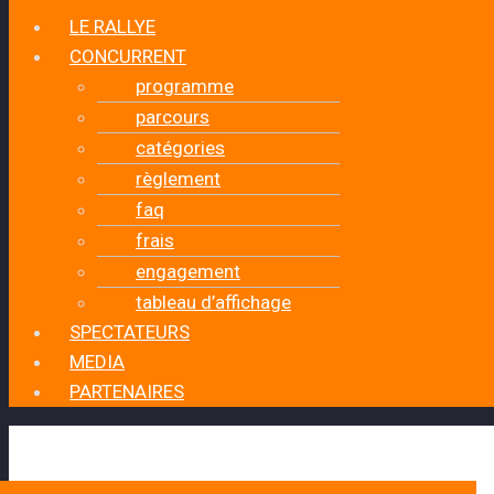
LE RALLYE
CONCURRENT
programme
parcours
catégories
règlement
faq
frais
engagement
tableau d’affichage
SPECTATEURS
MEDIA
PARTENAIRES