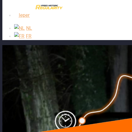
Ieper
NL
FR