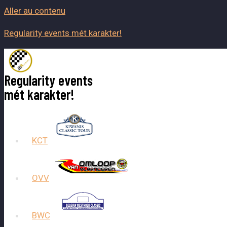
Aller au contenu
Regularity events mét karakter!
Regularity events
mét karakter!
KCT
OVV
BWC