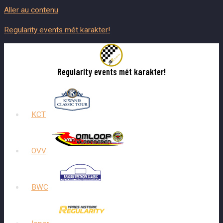
Aller au contenu
Regularity events mét karakter!
Regularity events mét karakter!
KCT
OVV
BWC