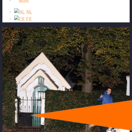
Ieper
NL
FR