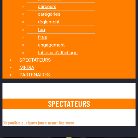
parcours
catégories
règlement
faq
frais
engagement
tableau d’affichage
SPECTATEURS
MEDIA
PARTENAIRES
SPECTATEURS
Disponible quelques jours avant l’épreuve