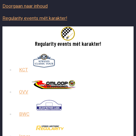
Doorgaan naar inhoud
Regularity events mét karakter!
Regularity events mét karakter!
KCT
OVV
BWC