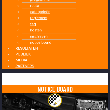
route
categorieën
reglement
faq
kosten
inschrijven
notice board
RESULTATEN
PUBLIEK
MEDIA
PARTNERS
NOTICE BOARD