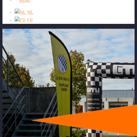
Ieper
NL
FR