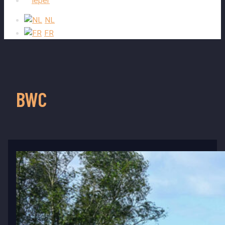
Ieper
NL
FR
BWC