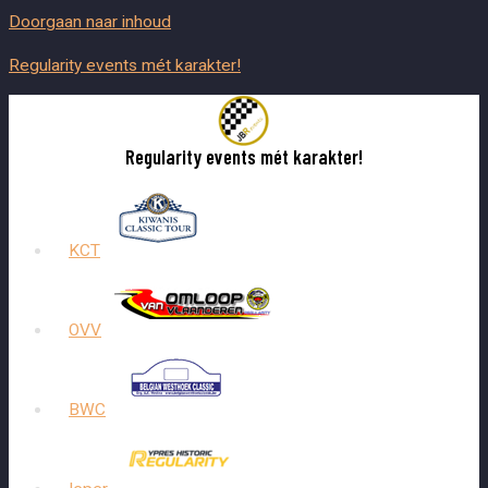
Doorgaan naar inhoud
Regularity events mét karakter!
Regularity events mét karakter!
KCT
OVV
BWC