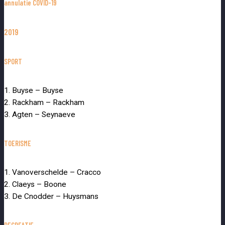
annulatie COVID-19
2019
SPORT
1. Buyse – Buyse
2. Rackham – Rackham
3. Agten – Seynaeve
TOERISME
1. Vanoverschelde – Cracco
2. Claeys – Boone
3. De Cnodder – Huysmans
RECREATIE