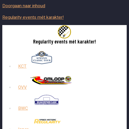
Doorgaan naar inhoud
Regularity events mét karakter!
Regularity events mét karakter!
KCT
OVV
BWC