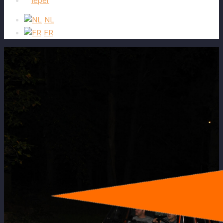
Ieper
NL
FR