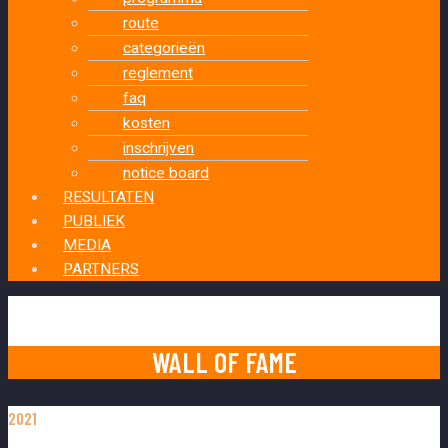
route
categorieën
reglement
faq
kosten
inschrijven
notice board
RESULTATEN
PUBLIEK
MEDIA
PARTNERS
WALL OF FAME
2021