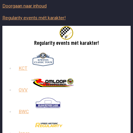
Doorgaan naar inhoud
Regularity events mét karakter!
Regularity events mét karakter!
KCT
OVV
BWC