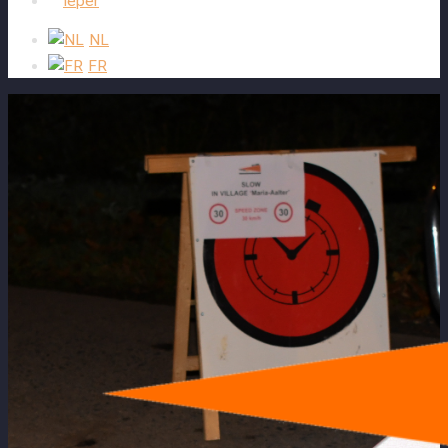
Ieper
NL
FR