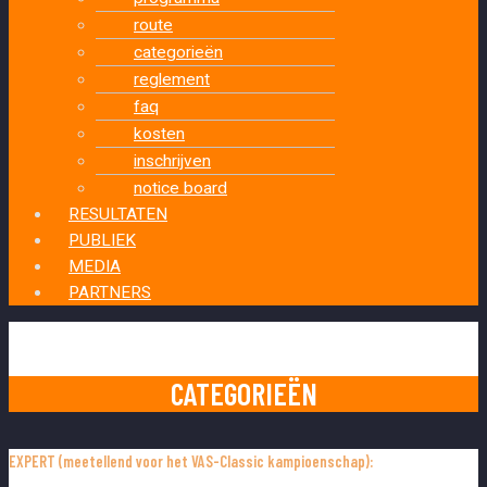
route
categorieën
reglement
faq
kosten
inschrijven
notice board
RESULTATEN
PUBLIEK
MEDIA
PARTNERS
CATEGORIEËN
EXPERT (meetellend voor het VAS-Classic kampioenschap):