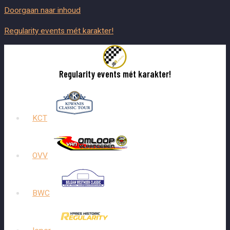
Doorgaan naar inhoud
Regularity events mét karakter!
Regularity events mét karakter!
KCT
OVV
BWC