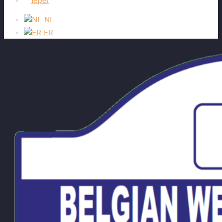
Ieper
NL
FR