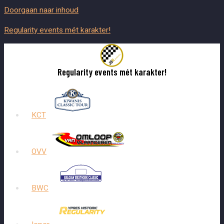
Doorgaan naar inhoud
Regularity events mét karakter!
Regularity events mét karakter!
KCT
OVV
BWC