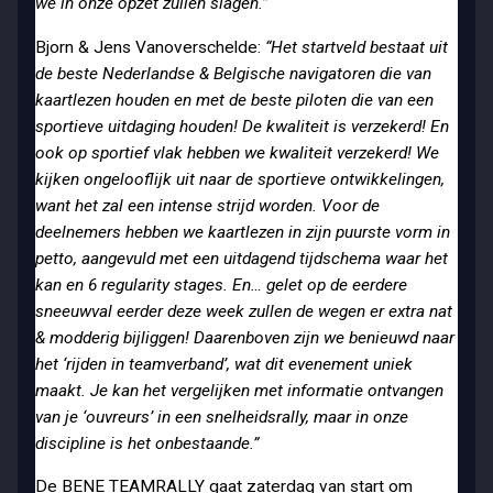
we in onze opzet zullen slagen.”
Bjorn & Jens Vanoverschelde:
“Het startveld bestaat uit
de beste Nederlandse & Belgische navigatoren die van
kaartlezen houden en met de beste piloten die van een
sportieve uitdaging houden! De kwaliteit is verzekerd! En
ook op sportief vlak hebben we kwaliteit verzekerd! We
kijken ongelooflijk uit naar de sportieve ontwikkelingen,
want het zal een intense strijd worden. Voor de
deelnemers hebben we kaartlezen in zijn puurste vorm in
petto, aangevuld met een uitdagend tijdschema waar het
kan en 6 regularity stages. En… gelet op de eerdere
sneeuwval eerder deze week zullen de wegen er extra nat
& modderig bijliggen! Daarenboven zijn we benieuwd naar
het ‘rijden in teamverband’, wat dit evenement uniek
maakt. Je kan het vergelijken met informatie ontvangen
van je ‘ouvreurs’ in een snelheidsrally, maar in onze
discipline is het onbestaande.”
De BENE TEAMRALLY gaat zaterdag van start om