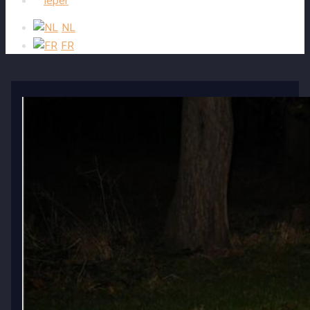
Ieper
NL
FR