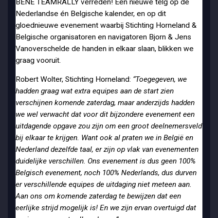
BENE TEAMRALLY verreden! Een nieuwe telg op de
Nederlandse én Belgische kalender, en op dit
gloednieuwe evenement waarbij Stichting Horneland &
Belgische organisatoren en navigatoren Bjorn & Jens
Vanoverschelde de handen in elkaar slaan, blikken we
graag vooruit.
Robert Wolter, Stichting Horneland:
“Toegegeven, we
hadden graag wat extra equipes aan de start zien
verschijnen komende zaterdag, maar anderzijds hadden
we wel verwacht dat voor dit bijzondere evenement een
uitdagende opgave zou zijn om een groot deelnemersveld
bij elkaar te krijgen. Want ook al praten we in België en
Nederland dezelfde taal, er zijn op vlak van evenementen
duidelijke verschillen. Ons evenement is dus geen 100%
Belgisch evenement, noch 100% Nederlands, dus durven
er verschillende equipes de uitdaging niet meteen aan.
Aan ons om komende zaterdag te bewijzen dat een
eerlijke strijd mogelijk is! En we zijn ervan overtuigd dat