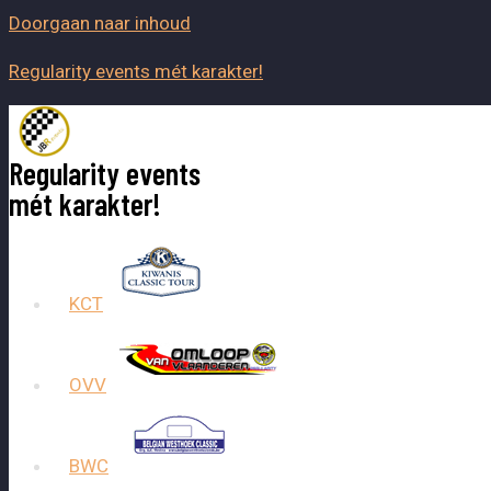
Doorgaan naar inhoud
Regularity events mét karakter!
Regularity events
mét karakter!
KCT
OVV
BWC