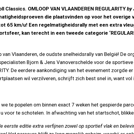
 Roll Classics. OMLOOP VAN VLAANDEREN REGULARITY
by
matigheidsproeven die plaatsvinden op voor het overige 
 65 km/u! Een regelmatigheidsrally met een extra vleugje
portsfeer, kan terecht in een tweede categorie ‘REGULA
 van Vlaanderen, de oudste snelheidsrally van België! De or
-specialisten Bjorn & Jens Vanoverschelde voor de sportiev
. De eerdere aankondiging van het evenement zorgde er vo
plaatsen wil verzilveren, schrijft zich best snel in, want vol i
n we te popelen om binnen exact 7 weken het gespierde parc
u voor te schotelen. In afwachting van het startschot, blikke
eerste editie extra verfijnen zowel op sportief vlak en belevin
sten! Het parcours blijft zo lang mogelijk geheim, waarbij er enk