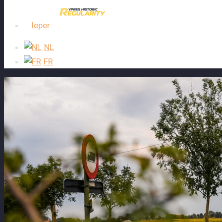
Ieper
NL
FR