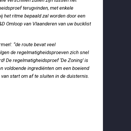
gheidsproef terugvinden, met enkele
j het ritme bepaald zal worden door een
e A&D Omloop van Vlaanderen van uw bucklist
rmen’:
“de route bevat veel
lgen de regelmatigheidsproeven zich snel
rd! De regelmatigheidsproef ‘De Zoning’ is
 dan voldoende ingrediënten om een boeiend
an start om af te sluiten in de duisternis.