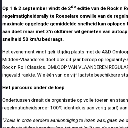
de
Op 1 & 2 september vindt de 2
editie van de Rock n
regelmatigheidsrally te Roeselare omwille van de regel
maximale opgelegde gemiddelde snelheid kan oplopen tot
aan doet maar met z’n oldtimer wil genieten van autos
snelheid 50 km/u bedraagt.
Het evenement vindt gelijktijdig plaats met de A&D Omloop
Midden-Vlaanderen doet ook dit jaar beroep op regularity
Rock n Roll Classics. OMLOOP VAN VLAANDEREN REGULARITY
ingevuld raakte. Wie één van de vijf laatste beschikbare start
Het parcours onder de loep
Ondertussen draait de organisatie op volle toeren en staa
regelmatigheidsproef 100% identiek is aan vorig jaar!) aan 
“
Zoals in onze eerdere aankondiging te lezen was, gaan we de 
regularity rijden benadrukken, tot groot jolijt van de speciali