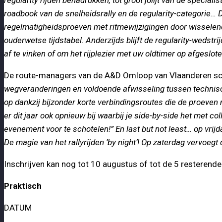
roadbook van de snelheidsrally en de regularity-categorie… D
regelmatigheidsproeven met ritmewijzigingen door wisselen
ouderwetse tijdstabel. Anderzijds blijft de regularity-weds
af te vinken of om het rijplezier met uw oldtimer op afgeslot
De route-managers van de A&D Omloop van Vlaanderen scho
wegveranderingen en voldoende afwisseling tussen technis
op dankzij bijzonder korte verbindingsroutes die de proeven
er dit jaar ook opnieuw bij waarbij je side-by-side het met
evenement voor te schotelen!” En last but not least… op vrij
De magie van het rallyrijden ‘by night’! Op zaterdag vervoeg
Inschrijven kan nog tot 10 augustus of tot de 5 resterende
Praktisch
DATUM