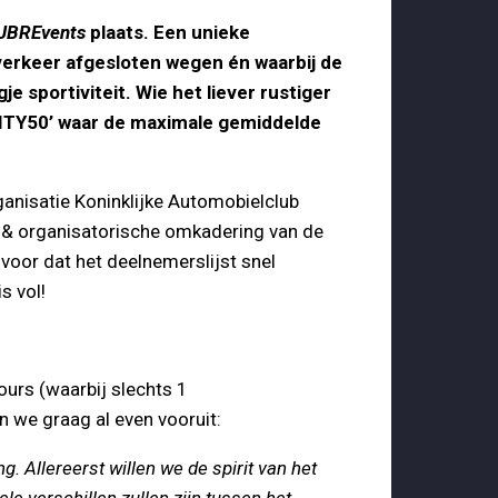
 JBREvents
plaats. Een unieke
verkeer afgesloten wegen én waarbij de
 sportiviteit. Wie het liever rustiger
RITY50’ waar de maximale gemiddelde
ganisatie Koninklijke Automobielclub
e & organisatorische omkadering van de
or dat het deelnemerslijst snel
s vol!
ours (waarbij slechts 1
n we graag al even vooruit:
g. Allereerst willen we de spirit van het
ele verschillen zullen zijn tussen het