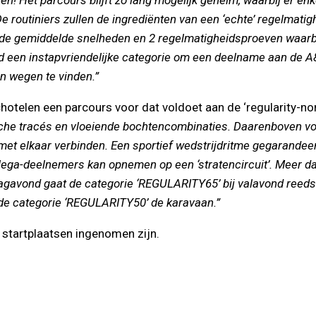
e routiniers zullen de ingrediënten van een ‘echte’ regelmati
de gemiddelde snelheden en 2 regelmatigheidsproeven waarbi
trijd een instapvriendelijke categorie om een deelname aan d
en wegen te vinden.”
telen een parcours voor dat voldoet aan de ‘regularity-no
che tracés en vloeiende bochtencombinaties. Daarenboven vo
 met elkaar verbinden. Een sportief wedstrijdritme gegarandee
 collega-deelnemers kan opnemen op een ‘stratencircuit’. Meer
dagavond gaat de categorie ‘REGULARITY65’ bij valavond reeds v
t de categorie ‘REGULARITY50’ de karavaan.”
 startplaatsen ingenomen zijn.