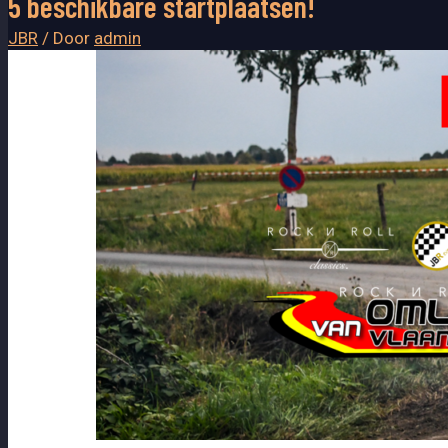
5 beschikbare startplaatsen!
JBR
/ Door
admin