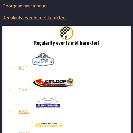
Doorgaan naar inhoud
Regularity events mét karakter!
Regularity events mét karakter!
KCT
OVV
BWC