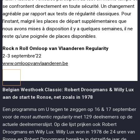
se confrontent directement en toute sécurité. Un changement
agréable par rapport aux tests de régularité classiques. Pour
l’instant, malgré les places de départ supplémentaires que
nous avons mises à disposition il y a quelques semaines, il ne
reste qu’une poignée de places disponibles.
Rock n Roll Omloop van Vlaanderen Regularity
2-3 septembre‘22
www.omloopvanvlaanderen.be
Belgian Westhoek Classic: Robert Droogmans & Willy Lux
aan de start te Ronse, net zoals in 1978
Een programma om U tegen te zeggen op 16 & 17 september
voor de
most authentic regularity
met 129 deelnemers op de
actuele deelnemerslijst. Op die lijst prijken ook Robert
Droogmans en Willy Lux. Willy Lux won in 1978 de 24 uren van
Ronse en Robert Droogmans bereikte in datzelfde jaar de