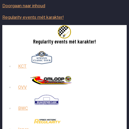
Doorgaan naar inhoud
Regularity events mét karakter!
Regularity events mét karakter!
KCT
OVV
BWC