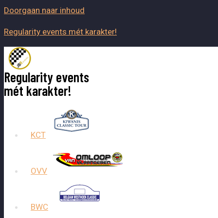
Doorgaan naar inhoud
Regularity events mét karakter!
Regularity events
mét karakter!
KCT
OVV
BWC