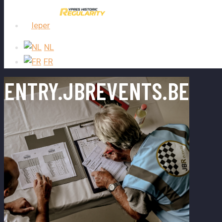
Ieper
NL
FR
ENTRY.JBREVENTS.BE